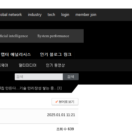
ficial intelligence
System performance
AI칩 만든다…기술 만리장성 쌓는 중...
[
1
]
✔
뷰어로 보기
2025.01.01 11:21
조회 수
639