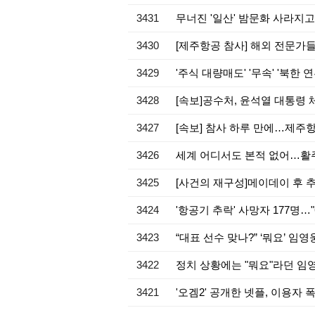
3431
무너진 '일산' 밤문화 사라지
3430
[제주항공 참사] 해외 전문가
3429
'주식 대량매도' '무속' '북
3428
[속보]공수처, 윤석열 대통령
3427
[속보] 참사 하루 만에…제주
3426
세계 어디서도 본적 없어…활주
3425
[사건의 재구성]메이데이 후
3424
'항공기 추락' 사망자 177명…"
3423
“대표 선수 맞나?” ‘뭐요’ 임
3422
정치 상황에는 "뭐요"라던 임
3421
'오겜2' 공개한 넷플, 이용자 