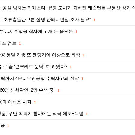
고, 공실 넘치는 라페스타. 유령 도시가 되버린 웨스턴돔 부동산 상가
들 "조류충돌만으론 설명 안돼…면밀 조사 필요"
1
한 연루'…제주항공 참사에 고개 든 음모론
1
 체포 검토
1
항공 동일 기종 또 랜딩기어 이상으로 회항
2
로 끝 '콘크리트 둔덕' 화 키웠다?
1
 추락까지 4분…무안공항 추락사고의 전말
1
60명 신원확인, 2명 수색 중"
1
영웅의 아쉬운 사과
1
영웅, 무안 여객기 참사에는 적극 애도+묵념
1
폭증
1