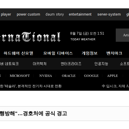
메뉴 건너뛰기
8월 7일 (금) 오전 1:51
Arti
치고 코스피 시총 1위…25년만 대장주 교체(종합)
한 '테슬라', 본격적인 전기차 시대로 전환
中 딥시크, 자체 
이 박살나서 들어왔습니다
렸던 이유
격도 AI 시대로 진입, 이제 해킹전문가 등 필요없다
집행방해"…경호처에 공식 경고
동급 최강의 하체구성 l 르노 필랑트 하이브리드 하...
시아 APT28, DNS 악용해 정보 탈취
세계 1위 최고게임 등극? 흥행폭발