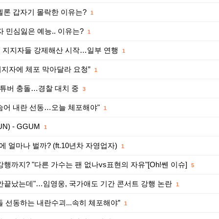
 멜론 갑자기 몰락한 이유는?
1
자 민심잃은 예능.. 이유는?
1
농성' 지지자들 강제해산 시작…일부 연행
1
지지자에 체포 막아달라 요청”
1
 유튜버 충돌…경찰 대치 중
3
 숨어 내란 선동…오늘 체포해야"
1
N) - GGUM
1
 얼마나 벌까? (ft.10년차 자영업자)
1
강행까지? "다른 가수는 팬 없나vs표현의 자유"[Oh!쎈 이슈]
5
아직 안끝났는데"…임영웅, 국가애도 기간 콘서트 강행 논란
1
돌 선동하는 내란수괴...속히 체포해야”
1