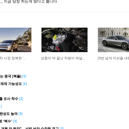
, 지금 당장 하는게 맞다고 봅니다
 시장 정복한 '...
보증이 막 끝난 차량이 박살...
20번 넘게 미션을 
는 중국 [팩플]
[
1
]
 제재 가능성도
[
1
]
유출 조사 착수
[
2
]
1
]
 완성도 높여
[
3
]
 ‘백수’
[
3
]
 개월 안 등장”... 서방 보안 수장들 경고
[
2
]