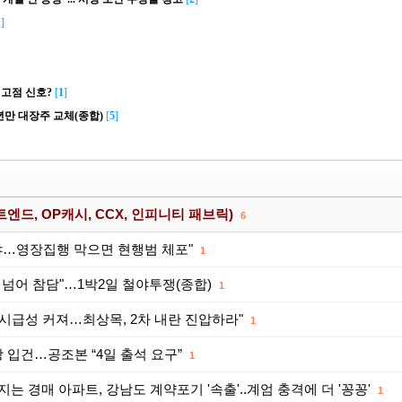
1
]
 고점 신호?
[
1
]
년만 대장주 교체(종합)
[
5
]
엔드, OP캐시, CCX, 인피니티 패브릭)
6
야…영장집행 막으면 현행범 체포"
1
노 넘어 참담"…1박2일 철야투쟁(종합)
1
' 시급성 커져…최상목, 2차 내란 진압하라"
1
장 입건…공조본 “4일 출석 요구”
1
지는 경매 아파트, 강남도 계약포기 '속출'..계엄 충격에 더 '꽁꽁'
1