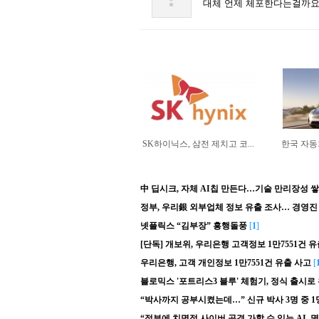
대체 언제 체포한다는걸까요,
SK하이닉스, 삼전 제치고 코...
한국 자동차
中 딥시크, 자체 AI칩 만든다…기술 만리장성 쌓
정부, 우리銀 외부업체 정보 유출 조사… 경영진
넷플릭스 “김부장” 흥행돌풍
[
1
]
[단독] 개보위, 우리은행 고객정보 1만7551건 
우리은행, 고객 개인정보 1만7551건 유출 사고
[
블로믹스 '포트리스3 블루' 체험기, 정식 출시로
“박사까지 공부시켰는데…” 신규 박사 3명 중 1명
“정부에 치명적 사이버 공격 가할 수 있는 AI, 몇