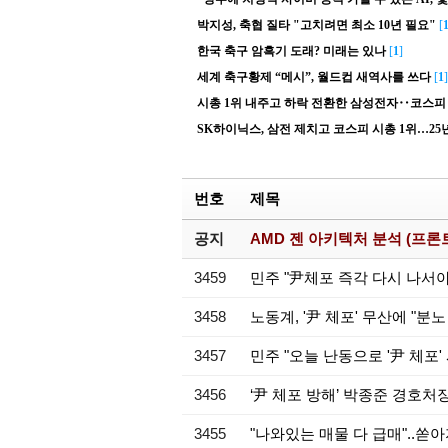
박지성, 축협 질타 "고치려면 최소 10년 필요"
[
한국 축구 암흑기 도래? 미래는 있나
[
1
]
세계 축구황제 “메시”, 월드컵 새역사를 쓰다
[
1
]
시총 1위 내주고 하락 전환한 삼성전자‥코스피
SK하이닉스, 삼전 제치고 코스피 시총 1위…25
번호
제목
공지
AMD 젠 아키텍처 분석 (프론트
3459
민주 "尹체포 즉각 다시 나서
3458
노동계, '尹 체포' 무산에 "분
3457
민주 "오늘 난동으로 '尹 체포
3456
‘尹 체포 방해’ 박종준 경호처
3455
"나와있는 매물 다 급매"..쏟아