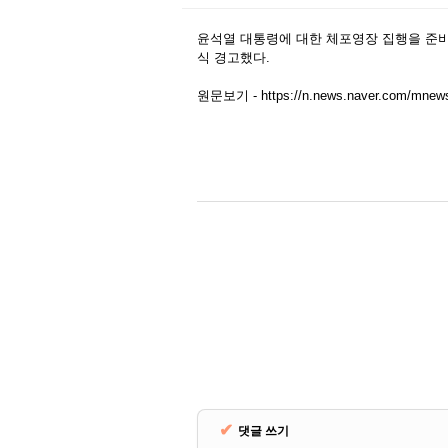
하늘의 지배자, 한국 자체
윤석열 대통령에 대한 체포영장 집행을 준비
BTS, 팝과 K팝을 넘
식 경고했다.
SK하이닉스, 삼전 제
한국 자동차 시장 정복
원문보기 -
https://n.news.naver.com/mnews
보증이 막 끝난 차량
20번 넘게 미션을 내
(보안혁명) 사이버 공
쏘렌토 싼타페 끝났다! 
공유기가 스파이였다? 러
펄어비스 붉은사막, 전
하늘의 지배자, 한국 자체
BTS, 팝과 K팝을 넘
✔
댓글 쓰기