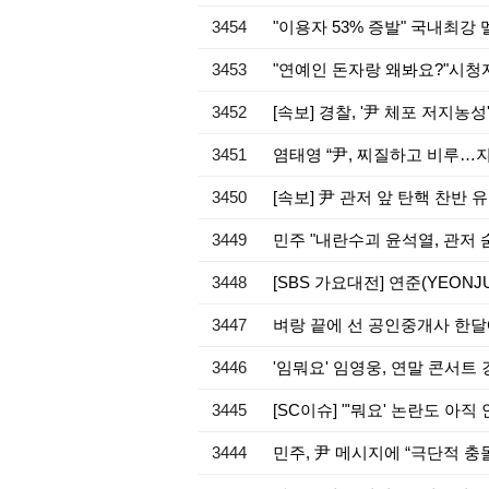
3454
"이용자 53% 증발" 국내최강
3453
"연예인 돈자랑 왜봐요?"시청
3452
[속보] 경찰, '尹 체포 저지
3451
염태영 “尹, 찌질하고 비루…
3450
[속보] 尹 관저 앞 탄핵 찬반
3449
민주 "내란수괴 윤석열, 관저
3448
[SBS 가요대전] 연준(YEONJU
3447
벼랑 끝에 선 공인중개사 한달에
3446
'임뭐요' 임영웅, 연말 콘서트 
3445
[SC이슈] "'뭐요' 논란도 
3444
민주, 尹 메시지에 “극단적 충