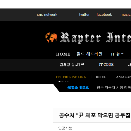
Sketchbook5, 스케치북5
Sketchbook5, 스케치북5
SK하이닉스, 삼전 제
한국 자동차 시장 정복
보증이 막 끝난 차량
20번 넘게 미션을 내
(보안혁명) 사이버 공
공수처 "尹 체포 막으면 공무
쏘렌토 싼타페 끝났다! 
공유기가 스파이였다? 러
인공지능
펄어비스 붉은사막, 전