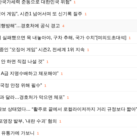
령 “반국가세력 준동으로 대한민국 위험”
1
어 게임”, 시즌1 넘어서며 또 신기록 질주
1
무집행방해"…경호처에 공식 경고
4
란에 실패했으면 목 내놓아야, 구차 추해, 국가 수치"[여의도초대석]
1
인 "오징어 게임" 시즌2, 전세계 1위 지속
1
안 하면 직접 나설 것"
1
 A급 지명수배하고 체포해야"
1
“국정 안정 위해 필수”
1
색과 달라…경호처가 막으면 체포"
1
미확보 상태였다… “활주로 끝에서 로컬라이저까지 거리 규정보다 짧아
포영장 발부, '내란 수괴' 혐의
1
은 유통가에 가보니
1