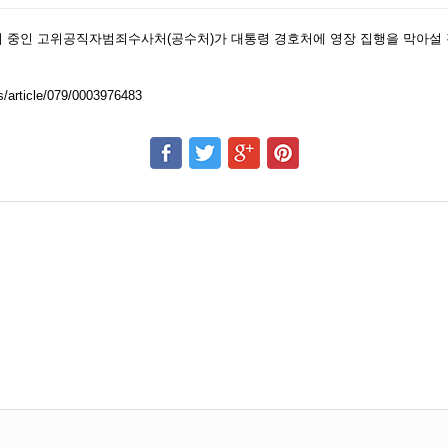
개발 수퍼전투기 'KF-21 Boramae' 출고식(K-방산)
 중인 고위공직자범죄수사처(공수처)가 대통령 경호처에 영장 집행을 막아설 
어선 새로운 '유니버셜 팝' 신장르 개척인가
치고 코스피 시총 1위…25년만 대장주 교체(종합)
한 '테슬라', 본격적인 전기차 시대로 전환
/article/079/0003976483
이 박살나서 들어왔습니다
렸던 이유
격도 AI 시대로 진입, 이제 해킹전문가 등 필요없다
동급 최강의 하체구성 l 르노 필랑트 하이브리드 하...
시아 APT28, DNS 악용해 정보 탈취
세계 1위 최고게임 등극? 흥행폭발
개발 수퍼전투기 'KF-21 Boramae' 출고식(K-방산)
어선 새로운 '유니버셜 팝' 신장르 개척인가