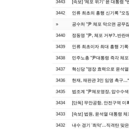
3443
[속보] ‘체포 위기’ 윤 대통
3442
인류 최초의 흥행 신기록 “오징
»
공수처 "尹 체포 막으면 공
3440
정동영 "尹, 체포 거부?..반
3439
인류 최초이자 최대 흥행 기록중
3438
민주노총 "尹대통령 즉각 체포 
3437
혁신당 "영장 효력으로 윤석열
3436
헌재, 재판관 3인 임명 촉구…
3435
법조계 "尹체포영장, 압수수
3434
[단독] 무안공항, 안전구역 
3433
[속보] 법원, 윤석열 대통령 체
3432
내수 경기 '최악'…직격탄 맞