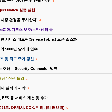
표, 순익 89% 증가 '인텔 나와'
4
ct Natick 실증 실험
모든 시장 환경을 무시한다'
4
 스피어/디도스 보호/보안 센터 등
 서비스 패브릭(Service Fabric) 오픈 소스화
 2억 5000만 달러에 인수
즈 및 최고 주가 경신
2
하는 Security Connector 발표
패권" 전쟁 돌입
3
최대 실적의 서막
3
lue, EFS 등 서비스 개선 및 추가
엔드, OP캐시, CCX, 인피니티 패브릭)
6