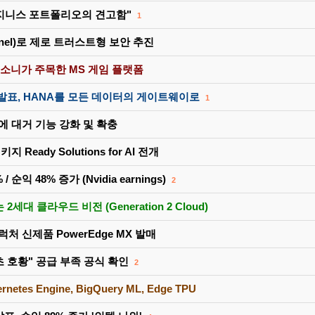
비지니스 포트폴리오의 견고함"
개발 수퍼전투기 'KF-21 Boramae' 출고식(K-방산)
1
어선 새로운 '유니버셜 팝' 신장르 개척인가
tinel)로 제로 트러스트형 보안 추진
치고 코스피 시총 1위…25년만 대장주 교체(종합)
한 '테슬라', 본격적인 전기차 시대로 전환
 소니가 주목한 MS 게임 플랫폼
이 박살나서 들어왔습니다
 발표, HANA를 모든 데이터의 게이트웨이로
1
렸던 이유
격도 AI 시대로 진입, 이제 해킹전문가 등 필요없다
 6.2에 대거 기능 강화 및 확충
동급 최강의 하체구성 l 르노 필랑트 하이브리드 하...
 Ready Solutions for AI 전개
시아 APT28, DNS 악용해 정보 탈취
세계 1위 최고게임 등극? 흥행폭발
순익 48% 증가 (Nvidia earnings)
2
개발 수퍼전투기 'KF-21 Boramae' 출고식(K-방산)
2세대 클라우드 비전 (Generation 2 Cloud)
어선 새로운 '유니버셜 팝' 신장르 개척인가
럭처 신제품 PowerEdge MX 발매
 초 호황" 공급 부족 공식 확인
2
ernetes Engine, BigQuery ML, Edge TPU