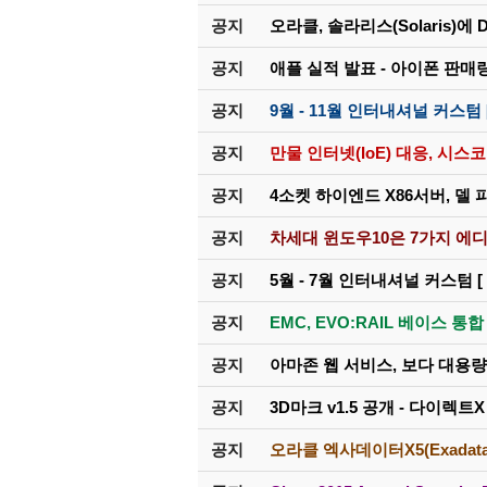
공지
오라클, 솔라리스(Solaris)에 
공지
애플 실적 발표 - 아이폰 판매량
공지
9월 - 11월 인터내셔널 커스텀 
공지
만물 인터넷(IoE) 대응, 시스코 
공지
4소켓 하이엔드 X86서버, 델 
공지
차세대 윈도우10은 7가지 에디
공지
5월 - 7월 인터내셔널 커스텀 [ 
공지
EMC, EVO:RAIL 베이스 통
공지
아마존 웹 서비스, 보다 대용량 
공지
3D마크 v1.5 공개 - 다이렉트X
공지
오라클 엑사데이터X5(Exadat