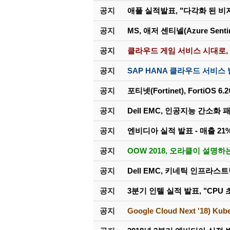
공지
애플 실적발표, "다각화 된 
하늘의 지배자, 한국 자체
BTS, 팝과 K팝을 넘
공지
MS, 애저 센티넬(Azure Sen
SK하이닉스, 삼전 제
한국 자동차 시장 정복
공지
클라우드 게임 서비스 시대로,
보증이 막 끝난 차량
공지
SAP HANA 클라우드 서비스
20번 넘게 미션을 내
(보안혁명) 사이버 공
공지
포티넷(Fortinet), FortiOS
쏘렌토 싼타페 끝났다! 
공지
Dell EMC, 인공지능 간소화 패키지
공유기가 스파이였다? 러
펄어비스 붉은사막, 전
공지
엔비디아 실적 발표 - 매출 21% / 
하늘의 지배자, 한국 자체
공지
OOW 2018, 오라클이 설명하는 
BTS, 팝과 K팝을 넘
공지
Dell EMC, 키네틱 인프라스트
공지
3분기 인텔 실적 발표, "CPU
공지
Google Cloud Next '18) Kub