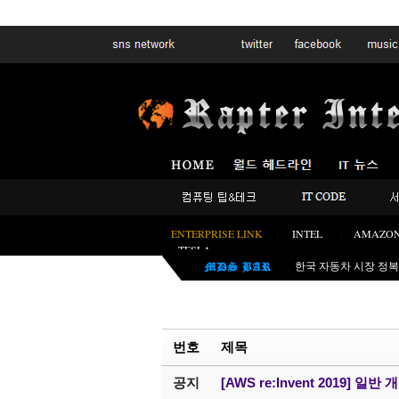
Sketchbook5, 스케치북5
Sketchbook5, 스케치북5
SK하이닉스, 삼전 제
한국 자동차 시장 정복
보증이 막 끝난 차량
20번 넘게 미션을 내
(보안혁명) 사이버 공
번호
제목
쏘렌토 싼타페 끝났다! 
공유기가 스파이였다? 러
공지
[AWS re:Invent 2019]
펄어비스 붉은사막, 전